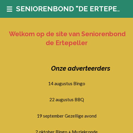
Ga
SENIORENBOND "DE ERTEPELLER"
direct
naar
de
Welkom op de site van Seniorenbond
hoofdinhoud
de Ertepeller
Onze adverteerders
14 augustus Bingo
22 augustus BBQ
19 september Gezellige avond
2 oktober Bingo + Muziekronde