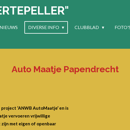
ERTEPELLER"
NIEUWS
DIVERSE INFO
CLUBBLAD
FOTO'
Auto Maatje Papendrecht
 project ‘ANWB AutoMaatje’ en is
tje vervoeren vrijwillige
t zijn met eigen of openbaar