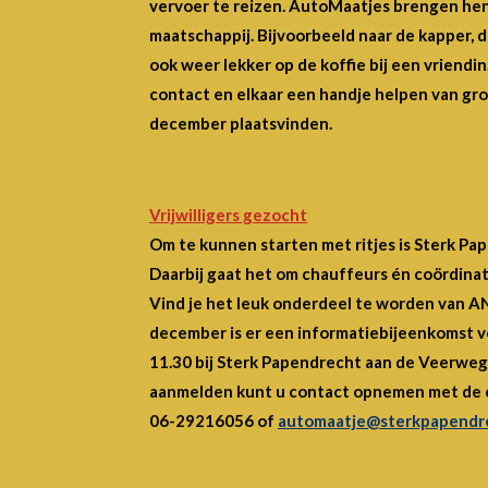
vervoer te reizen. AutoMaatjes brengen hen z
maatschappij. Bijvoorbeeld naar de kapper, d
ook weer lekker op de koffie bij een vriendin
contact en elkaar een handje helpen van groo
december plaatsvinden.
Vrijwilligers gezocht
Om te kunnen starten met ritjes is Sterk Pap
Daarbij gaat het om chauffeurs én coördinat
Vind je het leuk onderdeel te worden van 
december is er een informatiebijeenkomst vo
11.30 bij Sterk Papendrecht aan de Veerweg
aanmelden kunt u contact opnemen met de c
06-29216056 of
automaatje@sterkpapendre