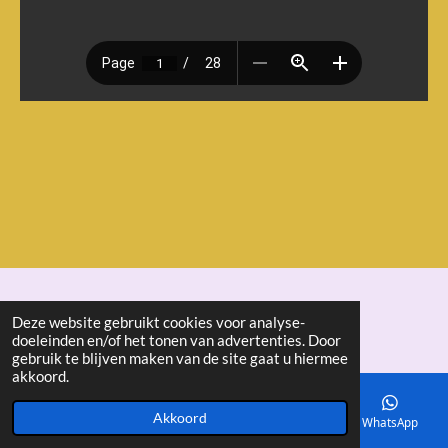
© 2018 - 2026 seniorenbond "De Ertepeller"
Deze website gebruikt cookies voor analyse-
doeleinden en/of het tonen van advertenties. Door
gebruik te blijven maken van de site gaat u hiermee
akkoord.
Akkoord
E-mailadres
Telefoonnummer
Kaart
WhatsApp