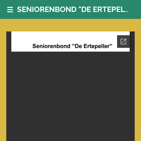
Ga
SENIORENBOND "DE ERTEPELLER"
direct
naar
de
hoofdinhoud