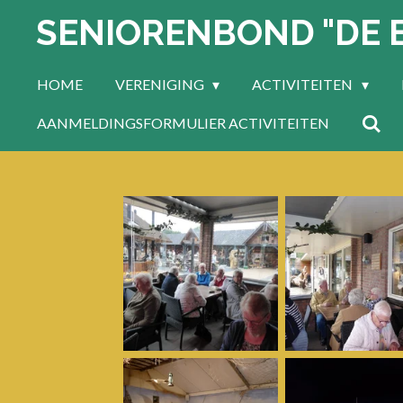
SENIORENBOND "DE 
Ga
direct
naar
HOME
VERENIGING
ACTIVITEITEN
de
hoofdinhoud
AANMELDINGSFORMULIER ACTIVITEITEN