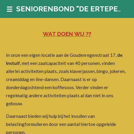
Ga
SENIORENBOND "DE ERTEPELLER"
direct
naar
de
WAT DOEN WIJ ??
hoofdinhoud
In onze een eigen locatie aan de Goudenregenstraat 17,
de
Instuif
, met een zaalcapaciteit van 40 personen, vinden
allerlei activiteiten plaats, zoals klaverjassen, bingo, jokeren,
creamiddag en line-dansen. Daarnaast is er op
donderdagochtend een koffiesoos.
Verder vinden er
regelmatig andere activiteiten plaats al dan niet in ons
gebouw.
Daarnaast bieden wij hulp bij het invullen van
belastingformulieren door een aantal hiertoe opgeleide
personen.