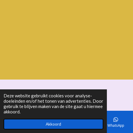
© 2018 - 2026 seniorenbond "De Ertepeller"
Deze website gebruikt cookies voor analyse-
doeleinden en/of het tonen van advertenties. Door
gebruik te blijven maken van de site gaat u hiermee
akkoord.
Akkoord
E-mailadres
Telefoonnummer
Kaart
WhatsApp