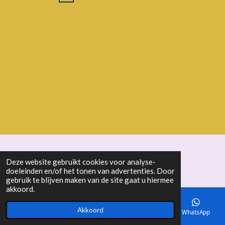
© 2018 - 2026 seniorenbond "De Ertepeller"
Deze website gebruikt cookies voor analyse-
doeleinden en/of het tonen van advertenties. Door
gebruik te blijven maken van de site gaat u hiermee
akkoord.
Akkoord
E-mailadres
Telefoonnummer
Kaart
WhatsApp