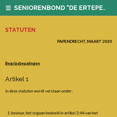
Ga
SENIORENBOND "DE ERTEPELLER"
direct
naar
de
STATUTEN
:
hoofdinhoud
PAPENDRECHT, MAART 2020
Begripsbepalingen
Artikel 1
In deze statuten wordt verstaan onder:
bestuur, het orgaan bedoeld in artikel 2:44 van het