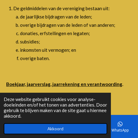
De geldmiddelen van de vereniging bestaan uit:
de jaarlijkse bijdragen van de leden;
overige bijdragen van de leden of van anderen;
donaties, erfstellingen en legaten;
subsidies;
inkomsten uit vermogen; en
overige baten.
Boekjaar, jaarverslag, jaarrekening en verantwoording
.
Deze website gebruikt cookies voor analyse-
Artikel 15
doeleinden en/of het tonen van advertenties. Door
gebruik te blijven maken van de site gaat u hiermee
akkoord.
Het boekjaar van de vereniging is gelijk aan het
kalenderjaar.
Akkoord
E-mailadres
Telefoonnummer
Kaart
WhatsApp
Het bestuur is verplicht van de vermogenstoestand van de