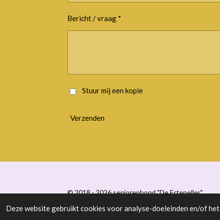
Bericht / vraag *
Stuur mij een kopie
Verzenden
© 2018 - 2026 seniorenbond "De Ertepeller"
Deze website gebruikt cookies voor analyse-doeleinden en/of het 