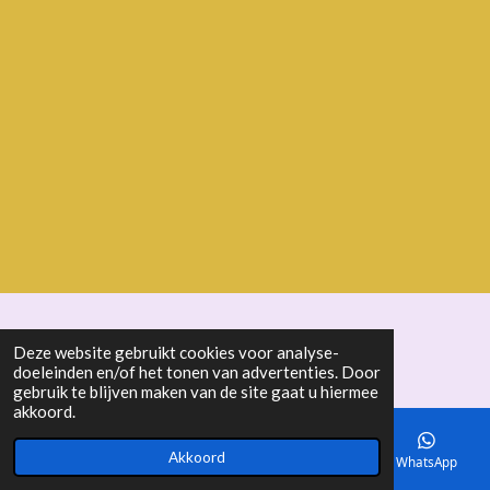
© 2018 - 2026 seniorenbond "De Ertepeller"
Deze website gebruikt cookies voor analyse-
doeleinden en/of het tonen van advertenties. Door
gebruik te blijven maken van de site gaat u hiermee
akkoord.
Akkoord
E-mailadres
Telefoonnummer
Kaart
WhatsApp