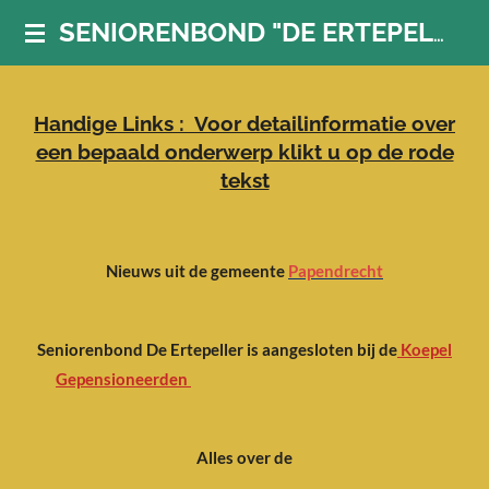
Ga
SENIORENBOND "DE ERTEPELLER"
direct
naar
de
Handige Links : Voor detailinformatie over
hoofdinhoud
een bepaald onderwerp klikt u op de rode
tekst
Nieuws uit de gemeente
Papendrecht
Seniorenbond De Ertepeller is aangesloten bij de
Koepel
Gepensioneerden
Alles over de