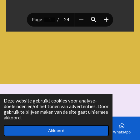
© 2018 - 2026 seniorenbond "De Ertepeller"
Deze website gebruikt cookies voor analyse-
doeleinden en/of het tonen van advertenties. Door
gebruik te blijven maken van de site gaat u hiermee
akkoord.
Akkoord
E-mailadres
Telefoonnummer
Kaart
WhatsApp