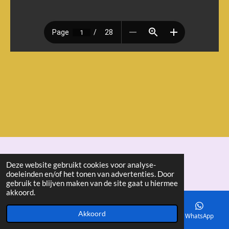
© 2018 - 2026 seniorenbond "De Ertepeller"
Deze website gebruikt cookies voor analyse-
doeleinden en/of het tonen van advertenties. Door
gebruik te blijven maken van de site gaat u hiermee
akkoord.
Akkoord
E-mailadres
Telefoonnummer
Kaart
WhatsApp