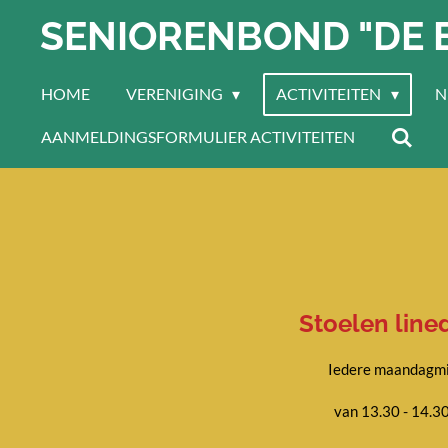
SENIORENBOND "DE 
Ga
direct
naar
HOME
VERENIGING
ACTIVITEITEN
N
de
hoofdinhoud
AANMELDINGSFORMULIER ACTIVITEITEN
Stoelen line
Iedere maandagm
van 13.30 - 14.3