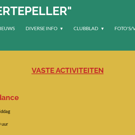
ERTEPELLER"
IEUWS
DIVERSE INFO
CLUBBLAD
FOTO'S/
VASTE ACTIVITEITEN
dance
iddag
0 uur