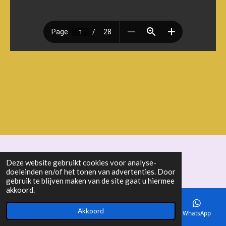
© 2018 - 2026 seniorenbond "De Ertepeller"
Deze website gebruikt cookies voor analyse-
doeleinden en/of het tonen van advertenties. Door
gebruik te blijven maken van de site gaat u hiermee
akkoord.
Akkoord
E-mailadres
Telefoonnummer
Kaart
WhatsApp