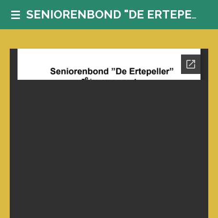
Ga
SENIORENBOND "DE ERTEPELLER"
direct
naar
de
hoofdinhoud