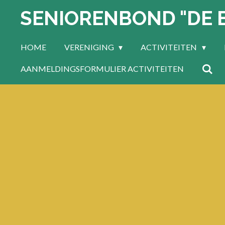
SENIORENBOND "DE 
Ga
direct
naar
HOME
VERENIGING
ACTIVITEITEN
de
hoofdinhoud
AANMELDINGSFORMULIER ACTIVITEITEN