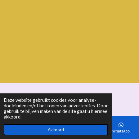
© 2018 - 2026 seniorenbond "De Ertepeller"
Deze website gebruikt cookies voor analyse-
doeleinden en/of het tonen van advertenties. Door
gebruik te blijven maken van de site gaat u hiermee
akkoord.
Akkoord
E-mailadres
Telefoonnummer
Kaart
WhatsApp