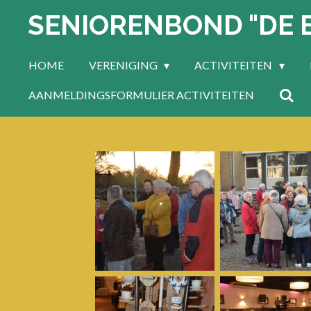
SENIORENBOND "DE 
Ga
direct
naar
HOME
VERENIGING
ACTIVITEITEN
de
hoofdinhoud
AANMELDINGSFORMULIER ACTIVITEITEN