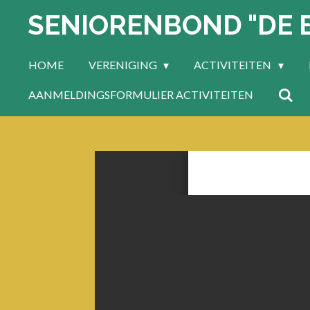
SENIORENBOND "DE 
Ga
direct
naar
HOME
VERENIGING
ACTIVITEITEN
de
hoofdinhoud
AANMELDINGSFORMULIER ACTIVITEITEN