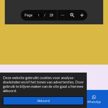
© 2018 - 2026 seniorenbond "De Ertepeller"
Deze website gebruikt cookies voor analyse-
doeleinden en/of het tonen van advertenties. Door
gebruik te blijven maken van de site gaat u hiermee
akkoord.
Akkoord
E-mailadres
Telefoonnummer
Kaart
WhatsApp