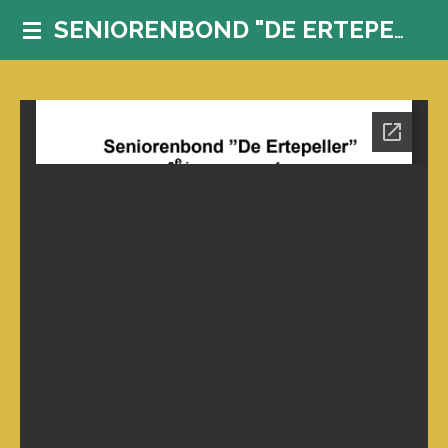
Ga
SENIORENBOND "DE ERTEPELLER"
direct
naar
de
hoofdinhoud