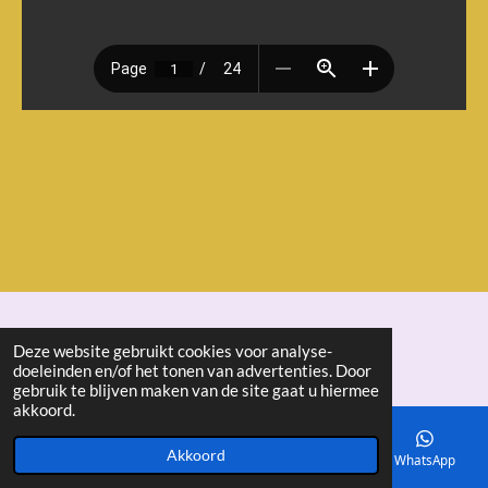
© 2018 - 2026 seniorenbond "De Ertepeller"
Deze website gebruikt cookies voor analyse-
doeleinden en/of het tonen van advertenties. Door
gebruik te blijven maken van de site gaat u hiermee
akkoord.
Akkoord
E-mailadres
Telefoonnummer
Kaart
WhatsApp