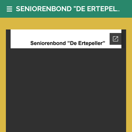
Ga
SENIORENBOND "DE ERTEPELLER"
direct
naar
de
hoofdinhoud