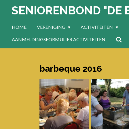
SENIORENBOND "DE 
Ga
direct
naar
HOME
VERENIGING
ACTIVITEITEN
de
hoofdinhoud
AANMELDINGSFORMULIER ACTIVITEITEN
barbeque 2016