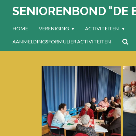
SENIORENBOND "DE 
Ga
direct
naar
HOME
VERENIGING
ACTIVITEITEN
de
hoofdinhoud
AANMELDINGSFORMULIER ACTIVITEITEN