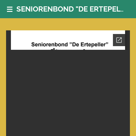
Ga
SENIORENBOND "DE ERTEPELLER"
direct
naar
de
hoofdinhoud