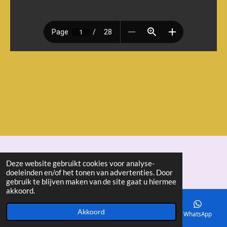
© 2018 - 2026 seniorenbond "De Ertepeller"
Deze website gebruikt cookies voor analyse-
doeleinden en/of het tonen van advertenties. Door
gebruik te blijven maken van de site gaat u hiermee
akkoord.
Akkoord
E-mailadres
Telefoonnummer
Kaart
WhatsApp