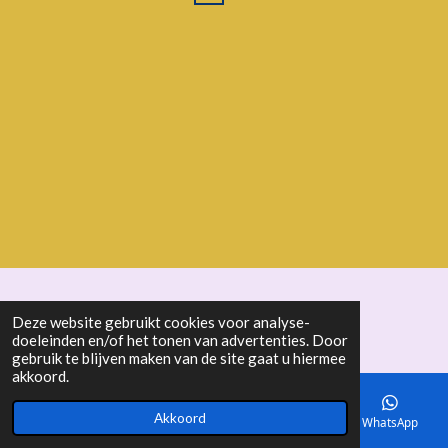
© 2018 - 2026 seniorenbond "De Ertepeller"
Deze website gebruikt cookies voor analyse-
doeleinden en/of het tonen van advertenties. Door
gebruik te blijven maken van de site gaat u hiermee
akkoord.
Akkoord
E-mailadres
Telefoonnummer
Kaart
WhatsApp