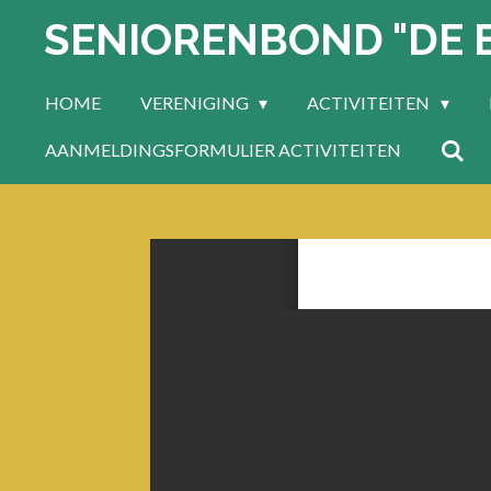
SENIORENBOND "DE 
Ga
direct
naar
HOME
VERENIGING
ACTIVITEITEN
de
hoofdinhoud
AANMELDINGSFORMULIER ACTIVITEITEN