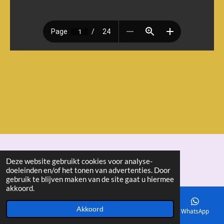
© 2018 - 2026 seniorenbond "De Ertepeller"
Deze website gebruikt cookies voor analyse-
doeleinden en/of het tonen van advertenties. Door
gebruik te blijven maken van de site gaat u hiermee
akkoord.
Akkoord
E-mailadres
Telefoonnummer
Kaart
WhatsApp