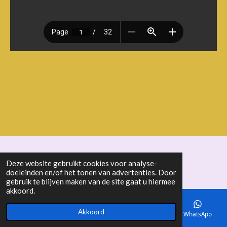
© 2018 - 2026 seniorenbond "De Ertepeller"
Deze website gebruikt cookies voor analyse-
doeleinden en/of het tonen van advertenties. Door
gebruik te blijven maken van de site gaat u hiermee
akkoord.
Akkoord
E-mailadres
Telefoonnummer
Kaart
WhatsApp