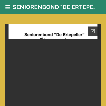
Ga
SENIORENBOND "DE ERTEPELLER"
direct
naar
de
hoofdinhoud