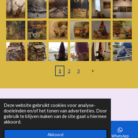
1
2
3
© 2018 - 2026 seniorenbond "De Ertepeller"
Deze website gebruikt cookies voor analyse-
doeleinden en/of het tonen van advertenties. Door
gebruik te blijven maken van de site gaat u hiermee
akkoord.
Akkoord
E-mailadres
Telefoonnummer
Kaart
WhatsApp